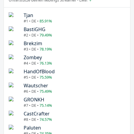
Tjan
#1 • DE •
85.91%
BastiGHG
#2 • DE •
79.49%
Brekzim
#3 • DE •
78.19%
Zombey
#4 • DE •
76.13%
HandOfBlood
#5 • DE •
75.59%
Wautscher
#6 • DE •
75.49%
GRONKH
#7 • DE •
75.14%
CastCrafter
#8 • DE •
74.57%
Paluten
#9 • DE •
74.35%