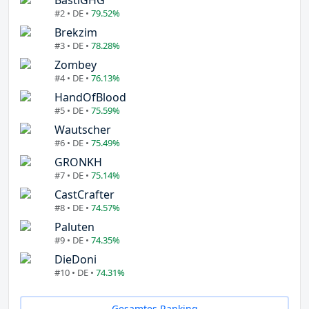
#2 • DE •
79.52%
Brekzim
#3 • DE •
78.28%
Zombey
#4 • DE •
76.13%
HandOfBlood
#5 • DE •
75.59%
Wautscher
#6 • DE •
75.49%
GRONKH
#7 • DE •
75.14%
CastCrafter
#8 • DE •
74.57%
Paluten
#9 • DE •
74.35%
DieDoni
#10 • DE •
74.31%
Gesamtes Ranking