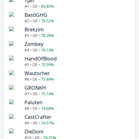
Tjan
#1 • DE •
85.85%
BastiGHG
#2 • DE •
79.52%
Brekzim
#3 • DE •
78.28%
Zombey
#4 • DE •
76.13%
HandOfBlood
#5 • DE •
75.59%
Wautscher
#6 • DE •
75.49%
GRONKH
#7 • DE •
75.14%
Paluten
#8 • DE •
74.68%
CastCrafter
#9 • DE •
74.57%
DieDoni
#10 • DE •
74.31%