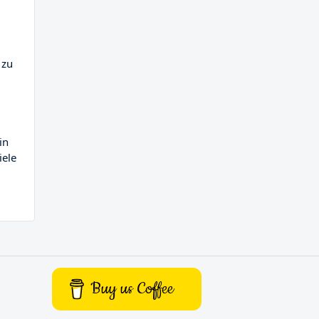
 zu
in
iele
Buy us Coffee