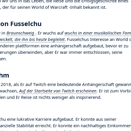
wir uns in das Leben, die Reise und die Erfolgsgeschichte eines
 der für seinen World of Warcraft -Inhalt bekannt ist.
von Fusselchu
9
in
Braunschweig
. Er wuchs auf
wuchs in einer musikalischen Fami
ckelt, die ihn bis heute begleitet
. Fusselchus Interesse an World 
 anderen plattformen eine anhängerschaft aufgebaut, bevor er zu
rderungen überwinden, aber Er war immer entschlossen, seine
gen.
uhm
018, als Er auf Twitch eine bedeutende Anhängerschaft gewann
gewachsen,
Auf der Startseite von Twitch erscheinen
. Er ist zum Vorbi
 und Er Reise ist nichts weniger als inspirierend.
hu eine lukrative Karriere aufgebaut. Er konnte aus seiner
nzielle Stabilität erreicht. Er konnte ein nachhaltiges Einkomme