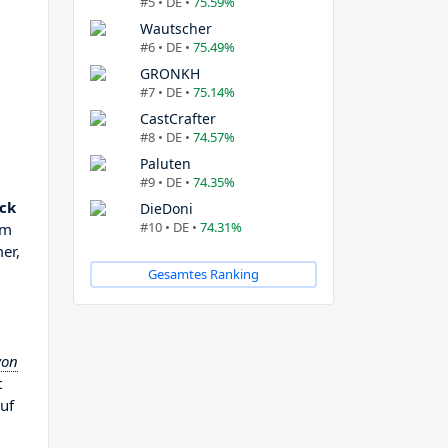
#5 • DE •
75.59%
Wautscher
#6 • DE •
75.49%
GRONKH
#7 • DE •
75.14%
CastCrafter
#8 • DE •
74.57%
Paluten
#9 • DE •
74.35%
ick
DieDoni
#10 • DE •
74.31%
um
er,
Gesamtes Ranking
von
t
auf