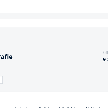
Fol
afie
9