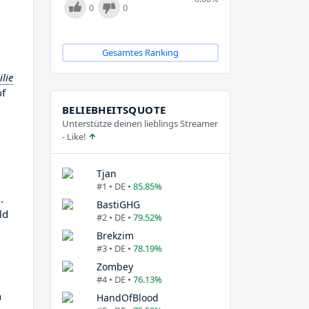
0
0
Gesamtes Ranking
lie
of
BELIEBHEITSQUOTE
Unterstütze deinen lieblings Streamer
- Like!
Tjan
#1 • DE •
85.85%
.
BastiGHG
ld
#2 • DE •
79.52%
Brekzim
#3 • DE •
78.19%
Zombey
#4 • DE •
76.13%
n
HandOfBlood