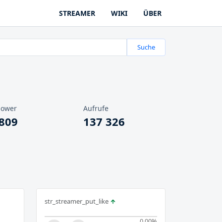
STREAMER
WIKI
ÜBER
Suche
lower
Aufrufe
 809
137 326
str_streamer_put_like
0.00
%