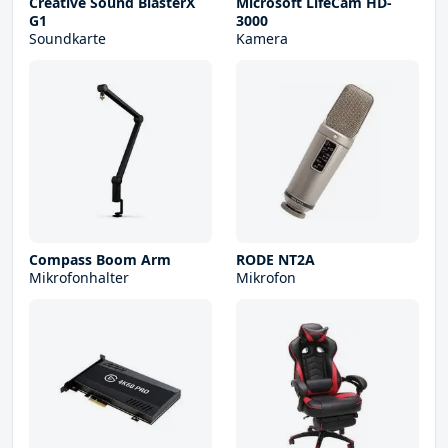
Creative Sound BlasterX
Microsoft LifeCam HD-
G1
3000
Soundkarte
Kamera
Compass Boom Arm
RODE NT2A
Mikrofonhalter
Mikrofon