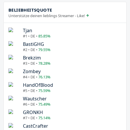
BELIEBHEITSQUOTE
Unterstütze deinen lieblings Streamer - Like!
Tjan
#1 • DE •
85.85%
BastiGHG
#2 • DE •
79.55%
Brekzim
#3 • DE •
78.28%
Zombey
#4 • DE •
76.13%
HandOfBlood
#5 • DE •
75.59%
Wautscher
#6 • DE •
75.49%
GRONKH
#7 • DE •
75.14%
CastCrafter