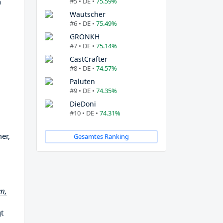
#5 • DE •
75.59%
n
Wautscher
#6 • DE •
75.49%
GRONKH
#7 • DE •
75.14%
CastCrafter
#8 • DE •
74.57%
Paluten
#9 • DE •
74.35%
DieDoni
#10 • DE •
74.31%
er,
Gesamtes Ranking
en,
gt