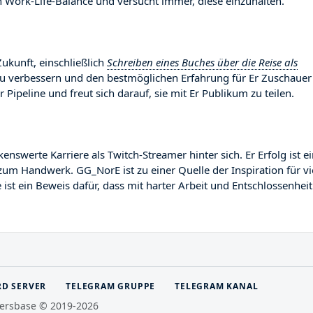
Work-Life-Balance und versucht immer, diese einzuhalten.
ukunft, einschließlich
Schreiben eines Buches über die Reise als
 zu verbessern und den bestmöglichen Erfahrung für Er Zuschauer
r Pipeline und freut sich darauf, sie mit Er Publikum zu teilen.
erte Karriere als Twitch-Streamer hinter sich. Er Erfolg ist ei
zum Handwerk. GG_NorE ist zu einer Quelle der Inspiration für vi
st ein Beweis dafür, dass mit harter Arbeit und Entschlossenheit
RD SERVER
TELEGRAM GRUPPE
TELEGRAM KANAL
ersbase © 2019-2026