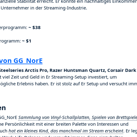
nzielle Stabilität erreicht. Er konnte ein nachhaltiges Einkomme
Unternehmer in der Streaming-Industrie.
nerprogramm:
~ $38
rprogramm:
~ $1
 von GG_NorE
teelseries Arctis Pro, Razer Huntsman Quartz, Corsair Dark
t viel Zeit und Geld in Er Streaming-Setup investiert, um
ögliche Erlebnis haben. Er ist stolz auf Er Setup und versucht imm
en
t GG_NorE
Sammlung von Vinyl-Schallplatten, Spielen von Brettspiel
iche Persönlichkeit mit einer breiten Palette von Interessen und
auch
hat ein kleines Kind, das manchmal im Stream erscheint
. Er le