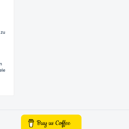
 zu
n
ele
Buy us Coffee