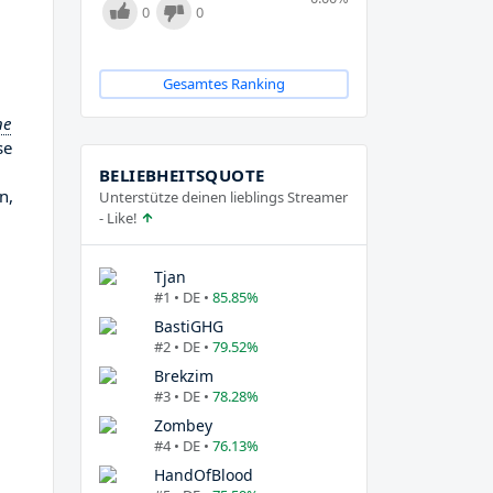
0
0
Gesamtes Ranking
ne
se
BELIEBHEITSQUOTE
n,
Unterstütze deinen lieblings Streamer
- Like!
Tjan
#1 • DE •
85.85%
BastiGHG
#2 • DE •
79.52%
Brekzim
#3 • DE •
78.28%
Zombey
#4 • DE •
76.13%
HandOfBlood