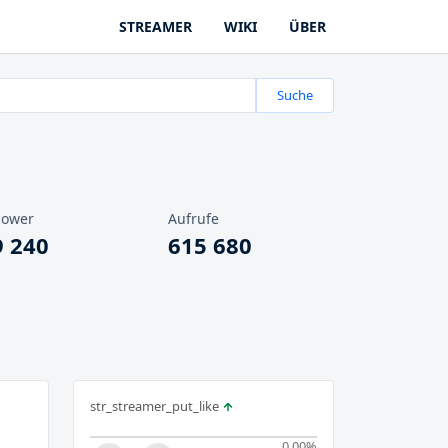
STREAMER
WIKI
ÜBER
Suche
lower
Aufrufe
9 240
615 680
str_streamer_put_like
0.00
%