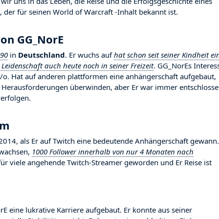
r uns in das Leben, die Reise und die Erfolgsgeschichte eines
 der für seinen World of Warcraft -Inhalt bekannt ist.
von GG_NorE
990
in
Deutschland
. Er wuchs auf
hat schon seit seiner Kindheit ei
 Leidenschaft auch heute noch in seiner Freizeit
. GG_NorEs Interes
y/o. Hat auf anderen plattformen eine anhängerschaft aufgebaut,
ele Herausforderungen überwinden, aber Er war immer entschlosse
verfolgen.
hm
14, als Er auf Twitch eine bedeutende Anhängerschaft gewann.
gewachsen,
1000 Follower innerhalb von nur 4 Monaten nach
d für viele angehende Twitch-Streamer geworden und Er Reise ist
E eine lukrative Karriere aufgebaut. Er konnte aus seiner