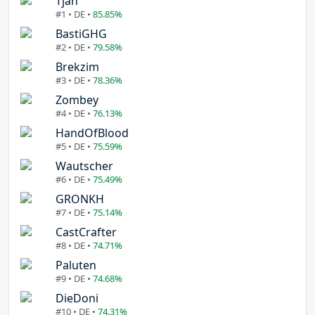
Tjan
#1 • DE •
85.85%
BastiGHG
#2 • DE •
79.58%
Brekzim
#3 • DE •
78.36%
Zombey
#4 • DE •
76.13%
HandOfBlood
#5 • DE •
75.59%
Wautscher
#6 • DE •
75.49%
GRONKH
#7 • DE •
75.14%
CastCrafter
#8 • DE •
74.71%
Paluten
#9 • DE •
74.68%
DieDoni
#10 • DE •
74.31%