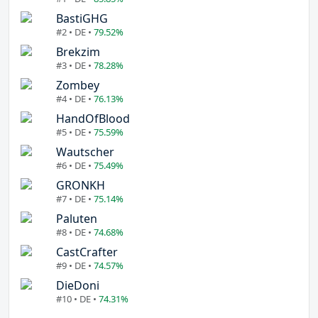
BastiGHG
#2 • DE •
79.52%
Brekzim
#3 • DE •
78.28%
Zombey
#4 • DE •
76.13%
HandOfBlood
#5 • DE •
75.59%
Wautscher
#6 • DE •
75.49%
GRONKH
#7 • DE •
75.14%
Paluten
#8 • DE •
74.68%
CastCrafter
#9 • DE •
74.57%
DieDoni
#10 • DE •
74.31%