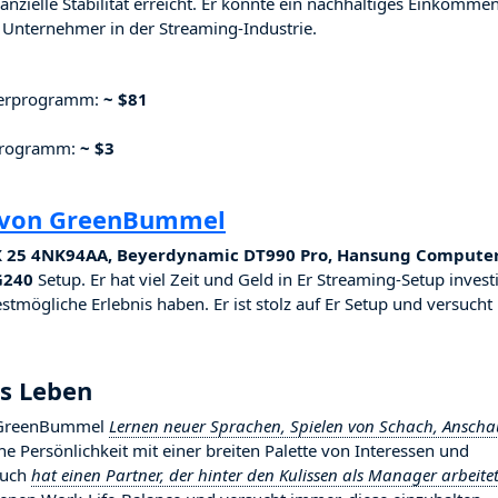
nzielle Stabilität erreicht. Er konnte ein nachhaltiges Einkomme
Unternehmer in der Streaming-Industrie.
nerprogramm:
~ $81
rprogramm:
~ $3
g von GreenBummel
 25 4NK94AA, Beyerdynamic DT990 Pro, Hansung Compute
G240
Setup. Er hat viel Zeit und Geld in Er Streaming-Setup investi
stmögliche Erlebnis haben. Er ist stolz auf Er Setup und versucht
s Leben
ßt GreenBummel
Lernen neuer Sprachen, Spielen von Schach, Ansch
iche Persönlichkeit mit einer breiten Palette von Interessen und
auch
hat einen Partner, der hinter den Kulissen als Manager arbeite