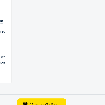
um
m zu
ist
ion