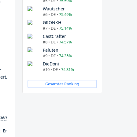
#5 • DE •
75.59%
n
Wautscher
#6 • DE •
75.49%
GRONKH
#7 • DE •
75.14%
CastCrafter
#8 • DE •
74.57%
Paluten
#9 • DE •
74.35%
DieDoni
#10 • DE •
74.31%
r
ert,
Gesamtes Ranking
auen
t
. Er