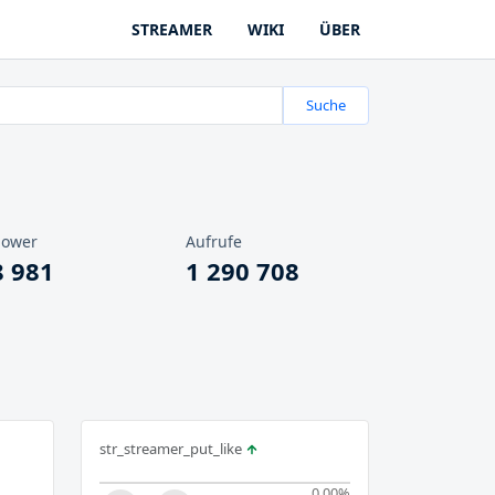
STREAMER
WIKI
ÜBER
Suche
lower
Aufrufe
8 981
1 290 708
str_streamer_put_like
0.00
%