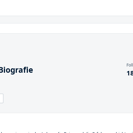
Fol
iografie
1