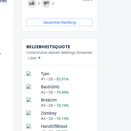
ines
0
0
Gesamtes Ranking
BELIEBHEITSQUOTE
,
Unterstütze deinen lieblings Streamer
- Like!
Tjan
#1 • DE •
85.91%
BastiGHG
#2 • DE •
79.49%
Brekzim
#3 • DE •
78.19%
Zombey
#4 • DE •
76.13%
HandOfBlood