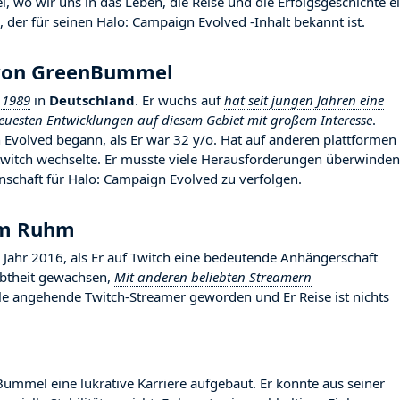
wo wir uns in das Leben, die Reise und die Erfolgsgeschichte e
 der für seinen Halo: Campaign Evolved -Inhalt bekannt ist.
 von GreenBummel
 1989
in
Deutschland
. Er wuchs auf
hat seit jungen Jahren eine
neuesten Entwicklungen auf diesem Gebiet mit großem Interesse
.
volved begann, als Er war 32 y/o. Hat auf anderen plattformen
twitch wechselte. Er musste viele Herausforderungen überwinden
nschaft für Halo: Campaign Evolved zu verfolgen.
um Ruhm
r 2016, als Er auf Twitch eine bedeutende Anhängerschaft
iebtheit gewachsen,
Mit anderen beliebten Streamern
iele angehende Twitch-Streamer geworden und Er Reise ist nichts
Bummel eine lukrative Karriere aufgebaut. Er konnte aus seiner