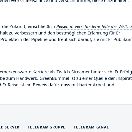
enen Work-Life-Balance und versucht immer, diese einzuhalten.
die Zukunft, einschließlich
Reisen in verschiedene Teile der Welt, 
Inhalt zu verbessern und den bestmöglichen Erfahrung für Er
Projekte in der Pipeline und freut sich darauf, sie mit Er Publiku
kenswerte Karriere als Twitch-Streamer hinter sich. Er Erfolg 
gabe zum Handwerk. GreenBummel ist zu einer Quelle der Inspirat
r Reise ist ein Beweis dafür, dass mit harter Arbeit und
RD SERVER
TELEGRAM GRUPPE
TELEGRAM KANAL