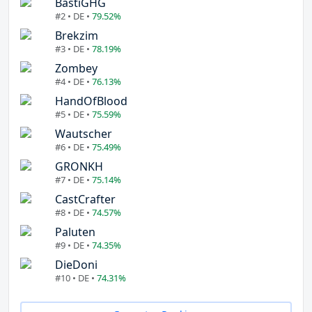
BastiGHG
#2 • DE •
79.52%
Brekzim
#3 • DE •
78.19%
Zombey
#4 • DE •
76.13%
HandOfBlood
#5 • DE •
75.59%
Wautscher
#6 • DE •
75.49%
GRONKH
#7 • DE •
75.14%
CastCrafter
#8 • DE •
74.57%
Paluten
#9 • DE •
74.35%
DieDoni
#10 • DE •
74.31%