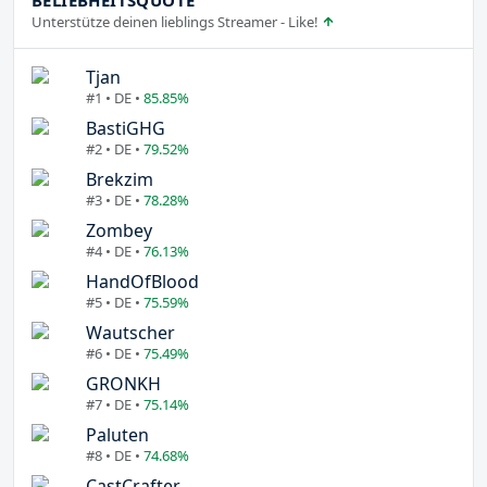
Unterstütze deinen lieblings Streamer - Like!
Tjan
#1 • DE •
85.85%
BastiGHG
#2 • DE •
79.52%
Brekzim
#3 • DE •
78.28%
Zombey
#4 • DE •
76.13%
HandOfBlood
#5 • DE •
75.59%
Wautscher
#6 • DE •
75.49%
GRONKH
#7 • DE •
75.14%
Paluten
#8 • DE •
74.68%
CastCrafter