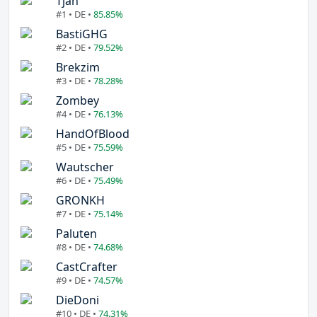
Tjan
#1 • DE •
85.85%
BastiGHG
#2 • DE •
79.52%
Brekzim
#3 • DE •
78.28%
Zombey
#4 • DE •
76.13%
HandOfBlood
#5 • DE •
75.59%
Wautscher
#6 • DE •
75.49%
GRONKH
#7 • DE •
75.14%
Paluten
#8 • DE •
74.68%
CastCrafter
#9 • DE •
74.57%
DieDoni
#10 • DE •
74.31%