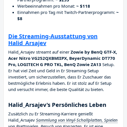
Werbeeinnahmen pro Monat:
~ $118
Einnahmen pro Tag mit Twitch-Partnerprogramm:
~
$8
Die Streaming-Ausstattung von
Halid_Arsajev
Halid_Arsajev streamt auf einer
Zowie by BenQ GTF-X,
Acer Nitro VG252QXBMIIPX, BeyerDynamic DT770
Pro, LOGITECH G PRO TKL, BenQ Zowie ZA13
Setup.
Er hat viel Zeit und Geld in Er Streaming-Setup
investiert, um sicherzustellen, dass Er Zuschauer das
bestmögliche Erlebnis haben. Er ist stolz auf Er Setup
und versucht immer, die beste Qualität zu bieten.
Halid_Arsajev's Persönliches Leben
Zusätzlich zu Er Streaming-Karriere genießt
Halid_Arsajev
Sammlung von Vinyl-Schallplatten, Spielen
von Brettspielen, Besuch von Konzerten
. Er ist eine