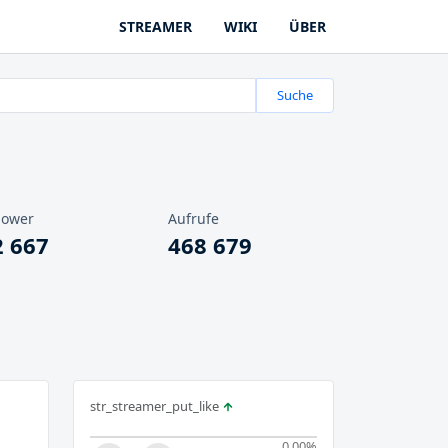
STREAMER
WIKI
ÜBER
Suche
lower
Aufrufe
2 667
468 679
str_streamer_put_like
0.00
%