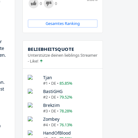
s
0
0
Gesamtes Ranking
r
te
BELIEBHEITSQUOTE
en.
Unterstütze deinen lieblings Streamer
- Like!
Tjan
n.
#1 • DE •
85.85%
ist
BastiGHG
#2 • DE •
79.52%
Brekzim
#3 • DE •
78.28%
Zombey
#4 • DE •
76.13%
n
HandOfBlood