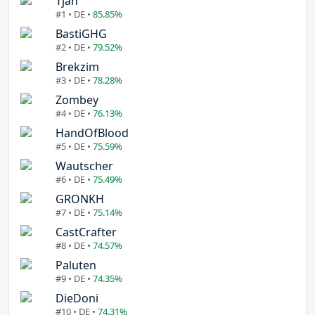
Tjan
#1 • DE •
85.85%
BastiGHG
#2 • DE •
79.52%
Brekzim
#3 • DE •
78.28%
Zombey
#4 • DE •
76.13%
HandOfBlood
#5 • DE •
75.59%
Wautscher
#6 • DE •
75.49%
GRONKH
#7 • DE •
75.14%
CastCrafter
#8 • DE •
74.57%
Paluten
#9 • DE •
74.35%
DieDoni
#10 • DE •
74.31%