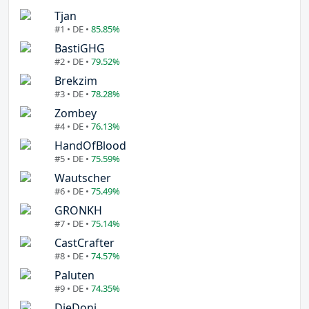
Tjan
#1 • DE •
85.85%
BastiGHG
#2 • DE •
79.52%
Brekzim
#3 • DE •
78.28%
Zombey
#4 • DE •
76.13%
HandOfBlood
#5 • DE •
75.59%
Wautscher
#6 • DE •
75.49%
GRONKH
#7 • DE •
75.14%
CastCrafter
#8 • DE •
74.57%
Paluten
#9 • DE •
74.35%
DieDoni