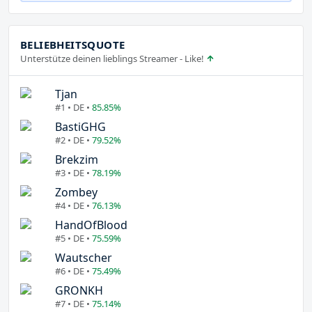
BELIEBHEITSQUOTE
Unterstütze deinen lieblings Streamer - Like!
Tjan
#1 • DE •
85.85%
BastiGHG
#2 • DE •
79.52%
Brekzim
#3 • DE •
78.19%
Zombey
#4 • DE •
76.13%
HandOfBlood
#5 • DE •
75.59%
Wautscher
#6 • DE •
75.49%
GRONKH
#7 • DE •
75.14%