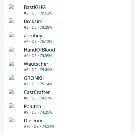
BastiGHG
#2 • DE •
79.52%
Brekzim
#3 • DE •
78.28%
Zombey
#4 • DE •
76.13%
HandOfBlood
#5 • DE •
75.59%
Wautscher
#6 • DE •
75.49%
GRONKH
#7 • DE •
75.14%
CastCrafter
#8 • DE •
74.57%
Paluten
#9 • DE •
74.35%
DieDoni
#10 • DE •
74.31%