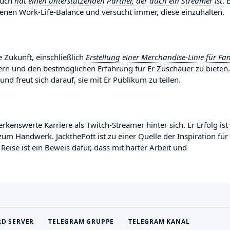
auch
hat einen unterstützenden Partner, der auch ein Streamer ist
. 
enen Work-Life-Balance und versucht immer, diese einzuhalten.
e Zukunft, einschließlich
Erstellung einer Merchandise-Linie für Fa
sern und den bestmöglichen Erfahrung für Er Zuschauer zu bieten.
und freut sich darauf, sie mit Er Publikum zu teilen.
nswerte Karriere als Twitch-Streamer hinter sich. Er Erfolg ist 
zum Handwerk. JackthePott ist zu einer Quelle der Inspiration für
ise ist ein Beweis dafür, dass mit harter Arbeit und
RD SERVER
TELEGRAM GRUPPE
TELEGRAM KANAL