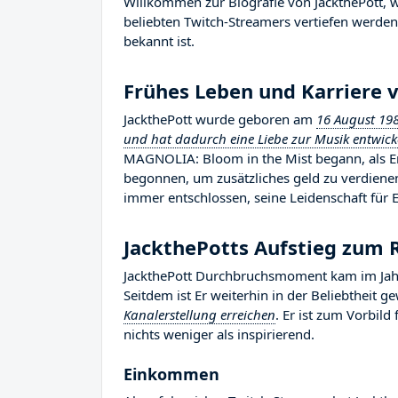
Willkommen zur Biografie von JackthePott, wo
beliebten Twitch-Streamers vertiefen werde
bekannt ist.
Frühes Leben und Karriere 
JackthePott wurde geboren am
16 August 19
und hat dadurch eine Liebe zur Musik entwickel
MAGNOLIA: Bloom in the Mist begann, als E
begonnen, um zusätzliches geld zu verdiene
immer entschlossen, seine Leidenschaft für
JackthePotts Aufstieg zum
JackthePott Durchbruchsmoment kam im Jahr
Seitdem ist Er weiterhin in der Beliebtheit 
Kanalerstellung erreichen
. Er ist zum Vorbil
nichts weniger als inspirierend.
Einkommen