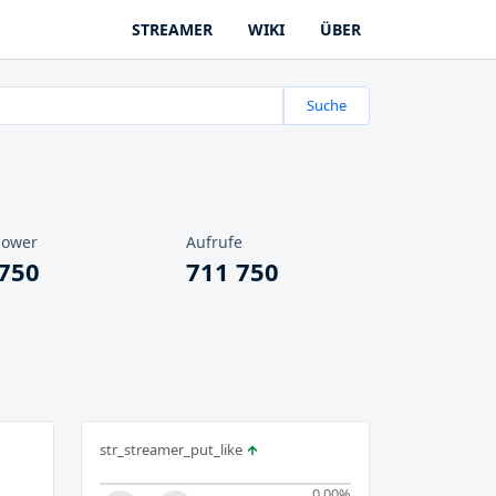
STREAMER
WIKI
ÜBER
Suche
lower
Aufrufe
 750
711 750
str_streamer_put_like
0.00
%