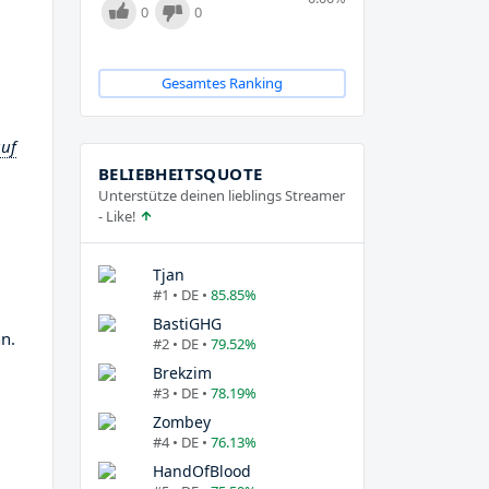
0
0
Gesamtes Ranking
auf
BELIEBHEITSQUOTE
Unterstütze deinen lieblings Streamer
- Like!
Tjan
#1 • DE •
85.85%
BastiGHG
n.
#2 • DE •
79.52%
Brekzim
#3 • DE •
78.19%
Zombey
#4 • DE •
76.13%
HandOfBlood