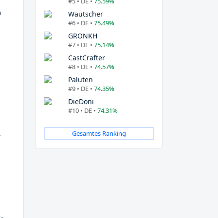
#5 • DE •
75.59%
n
Wautscher
#6 • DE •
75.49%
GRONKH
#7 • DE •
75.14%
CastCrafter
#8 • DE •
74.57%
Paluten
#9 • DE •
74.35%
DieDoni
#10 • DE •
74.31%
,
Gesamtes Ranking