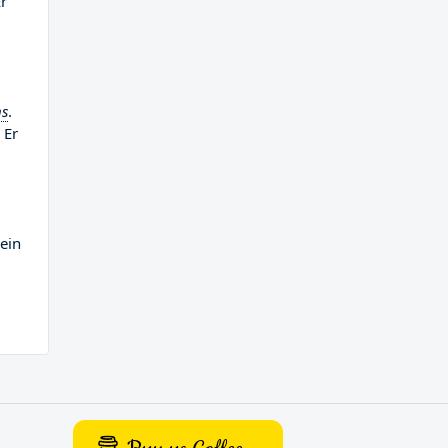
Er
ns
.
 Er
ein