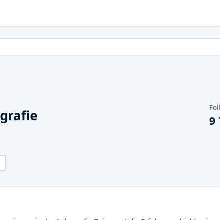
Fol
grafie
9