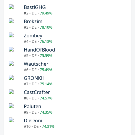
BastiGHG
#2 • DE •
79.49%
Brekzim
#3 • DE •
78.10%
Zombey
#4 • DE •
76.13%
HandOfBlood
#5 • DE •
75.59%
Wautscher
#6 • DE •
75.49%
GRONKH
#7 • DE •
75.14%
CastCrafter
#8 • DE •
74.57%
Paluten
#9 • DE •
74.35%
DieDoni
#10 • DE •
74.31%