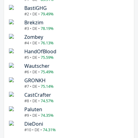
BastiGHG
#2 • DE •
79.49%
Brekzim
#3 • DE •
78.19%
Zombey
#4 • DE •
76.13%
HandOfBlood
#5 • DE •
75.59%
Wautscher
#6 • DE •
75.49%
GRONKH
#7 • DE •
75.14%
CastCrafter
#8 • DE •
74.57%
Paluten
#9 • DE •
74.35%
DieDoni
#10 • DE •
74.31%