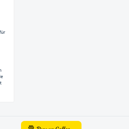
für
n
le
t