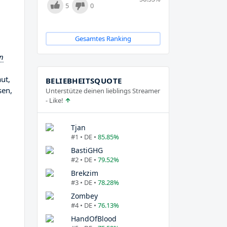
5
0
Gesamtes Ranking
on
ut,
BELIEBHEITSQUOTE
sen,
Unterstütze deinen lieblings Streamer
- Like!
Tjan
#1 • DE •
85.85%
BastiGHG
#2 • DE •
79.52%
Brekzim
#3 • DE •
78.28%
Zombey
#4 • DE •
76.13%
HandOfBlood