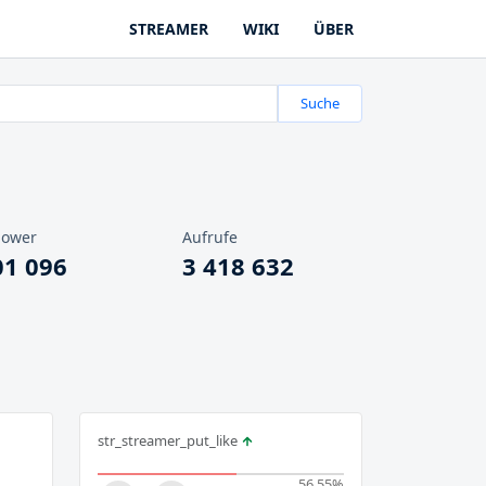
STREAMER
WIKI
ÜBER
Suche
lower
Aufrufe
01 096
3 418 632
str_streamer_put_like
56.55
%