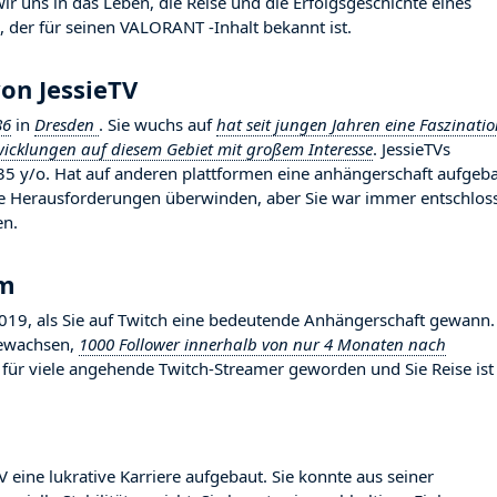
r uns in das Leben, die Reise und die Erfolgsgeschichte eines
, der für seinen VALORANT -Inhalt bekannt ist.
on JessieTV
86
in
Dresden
. Sie wuchs auf
hat seit jungen Jahren eine Faszinati
wicklungen auf diesem Gebiet mit großem Interesse
. JessieTVs
35 y/o. Hat auf anderen plattformen eine anhängerschaft aufgeba
ele Herausforderungen überwinden, aber Sie war immer entschlos
en.
hm
19, als Sie auf Twitch eine bedeutende Anhängerschaft gewann.
 gewachsen,
1000 Follower innerhalb von nur 4 Monaten nach
ld für viele angehende Twitch-Streamer geworden und Sie Reise ist
V eine lukrative Karriere aufgebaut. Sie konnte aus seiner