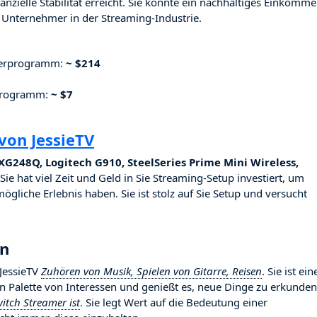
nzielle Stabilität erreicht. Sie konnte ein nachhaltiges Einkomm
Unternehmer in der Streaming-Industrie.
nerprogramm:
~ $214
rprogramm:
~ $7
von JessieTV
G248Q, Logitech G910, SteelSeries Prime Mini Wireless,
Sie hat viel Zeit und Geld in Sie Streaming-Setup investiert, um
ögliche Erlebnis haben. Sie ist stolz auf Sie Setup und versucht
en
 JessieTV
Zuhören von Musik, Spielen von Gitarre, Reisen
. Sie ist ein
ten Palette von Interessen und genießt es, neue Dinge zu erkunden
itch Streamer ist
. Sie legt Wert auf die Bedeutung einer