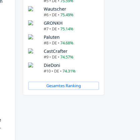
#5 • DE •
75.59%
en
Wautscher
#6 • DE •
75.49%
GRONKH
#7 • DE •
75.14%
Paluten
#8 • DE •
74.68%
CastCrafter
#9 • DE •
74.57%
DieDoni
#10 • DE •
74.31%
Gesamtes Ranking
e
.