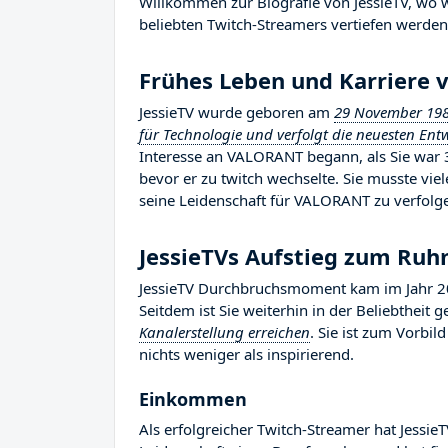
Willkommen zur Biografie von JessieTV, wo wi
beliebten Twitch-Streamers vertiefen werden
Frühes Leben und Karriere v
JessieTV wurde geboren am
29 November 19
für Technologie und verfolgt die neuesten Ent
Interesse an VALORANT begann, als Sie war 
bevor er zu twitch wechselte. Sie musste vi
seine Leidenschaft für VALORANT zu verfolg
JessieTVs Aufstieg zum Ru
JessieTV Durchbruchsmoment kam im Jahr 20
Seitdem ist Sie weiterhin in der Beliebtheit
Kanalerstellung erreichen
. Sie ist zum Vorbi
nichts weniger als inspirierend.
Einkommen
Als erfolgreicher Twitch-Streamer hat JessieT