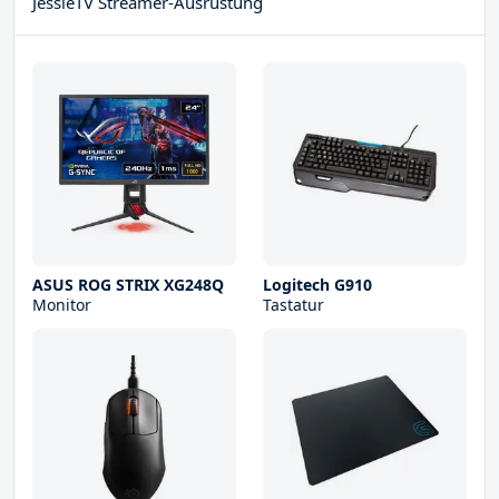
JessieTV Streamer-Ausrüstung
ASUS ROG STRIX XG248Q
Logitech G910
Monitor
Tastatur