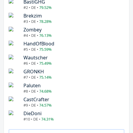
BastiGHG
#2 • DE •
79.52%
Brekzim
#3 • DE •
78.28%
Zombey
#4 • DE •
76.13%
HandOfBlood
#5 • DE •
75.59%
Wautscher
#6 • DE •
75.49%
GRONKH
#7 • DE •
75.14%
Paluten
#8 • DE •
74.68%
CastCrafter
#9 • DE •
74.57%
DieDoni
#10 • DE •
74.31%