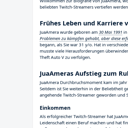
Willkommen zur Biografie von JuaAmera, wo w
beliebten Twitch-Streamers vertiefen werden,
Frühes Leben und Karriere 
JuaAmera wurde geboren am
30 Mai 1991
i
Problemen zu kämpfen gehabt, aber diese er
begann, als Sie war 31 y/o. Hat in verschiede
musste viele Herausforderungen überwinden,
Theft Auto V zu verfolgen.
JuaAmeras Aufstieg zum R
JuaAmera Durchbruchsmoment kam im Jahr 20
Seitdem ist Sie weiterhin in der Beliebtheit
angehende Twitch-Streamer geworden und Sie 
Einkommen
Als erfolgreicher Twitch-Streamer hat JuaAme
Leidenschaft einen Beruf machen und hat fina