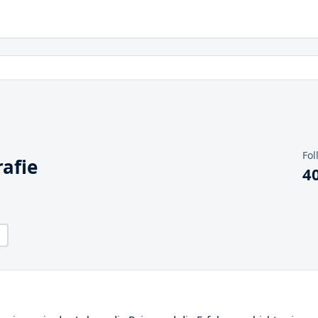
Fol
afie
4