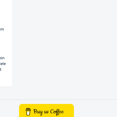
kum
ein
iele
t
Buy us Coffee