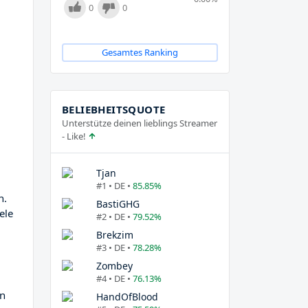
0
0
Gesamtes Ranking
BELIEBHEITSQUOTE
Unterstütze deinen lieblings Streamer
- Like!
Tjan
#1 • DE •
85.85%
n.
BastiGHG
iele
#2 • DE •
79.52%
Brekzim
#3 • DE •
78.28%
Zombey
#4 • DE •
76.13%
en
HandOfBlood