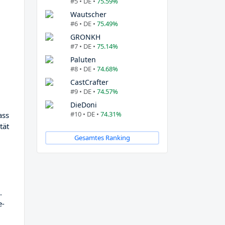
#5 • DE •
75.59%
Wautscher
#6 • DE •
75.49%
GRONKH
#7 • DE •
75.14%
Paluten
#8 • DE •
74.68%
CastCrafter
#9 • DE •
74.57%
DieDoni
#10 • DE •
74.31%
ass
tät
Gesamtes Ranking
.
e-