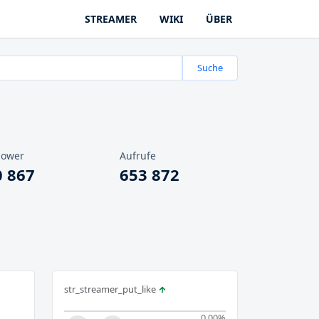
STREAMER
WIKI
ÜBER
Suche
lower
Aufrufe
0 867
653 872
str_streamer_put_like
0.00
%