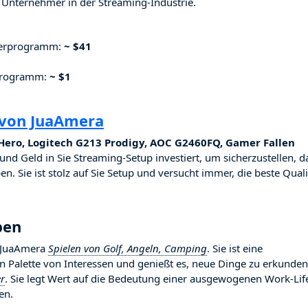
Unternehmer in der Streaming-Industrie.
nerprogramm:
~ $41
rprogramm:
~ $1
 von JuaAmera
Hero, Logitech G213 Prodigy, AOC G2460FQ, Gamer Fallen
t und Geld in Sie Streaming-Setup investiert, um sicherzustellen, d
. Sie ist stolz auf Sie Setup und versucht immer, die beste Quali
ben
t JuaAmera
Spielen von Golf, Angeln, Camping
. Sie ist eine
ten Palette von Interessen und genießt es, neue Dinge zu erkunden
er
. Sie legt Wert auf die Bedeutung einer ausgewogenen Work-Lif
en.