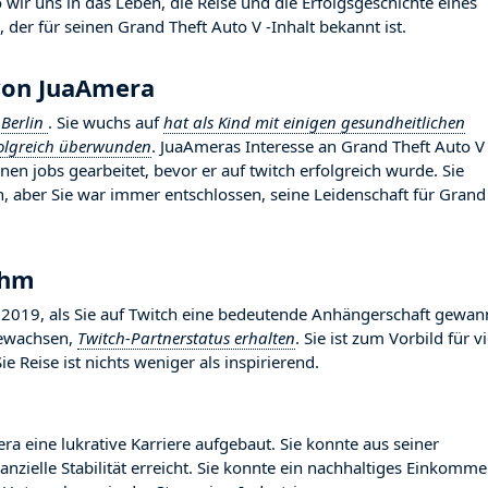
ir uns in das Leben, die Reise und die Erfolgsgeschichte eines
 der für seinen Grand Theft Auto V -Inhalt bekannt ist.
von JuaAmera
n
Berlin
. Sie wuchs auf
hat als Kind mit einigen gesundheitlichen
folgreich überwunden
. JuaAmeras Interesse an Grand Theft Auto V
nen jobs gearbeitet, bevor er auf twitch erfolgreich wurde. Sie
 aber Sie war immer entschlossen, seine Leidenschaft für Grand
uhm
19, als Sie auf Twitch eine bedeutende Anhängerschaft gewan
 gewachsen,
Twitch-Partnerstatus erhalten
. Sie ist zum Vorbild für v
Reise ist nichts weniger als inspirierend.
ra eine lukrative Karriere aufgebaut. Sie konnte aus seiner
nzielle Stabilität erreicht. Sie konnte ein nachhaltiges Einkomm