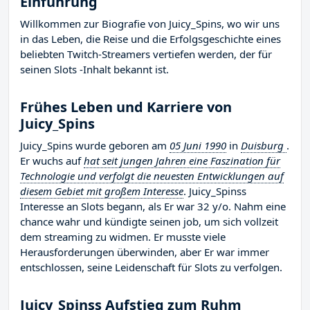
Einführung
Willkommen zur Biografie von Juicy_Spins, wo wir uns
in das Leben, die Reise und die Erfolgsgeschichte eines
beliebten Twitch-Streamers vertiefen werden, der für
seinen Slots -Inhalt bekannt ist.
Frühes Leben und Karriere von
Juicy_Spins
Juicy_Spins wurde geboren am
05 Juni 1990
in
Duisburg
.
Er wuchs auf
hat seit jungen Jahren eine Faszination für
Technologie und verfolgt die neuesten Entwicklungen auf
diesem Gebiet mit großem Interesse
. Juicy_Spinss
Interesse an Slots begann, als Er war 32 y/o. Nahm eine
chance wahr und kündigte seinen job, um sich vollzeit
dem streaming zu widmen. Er musste viele
Herausforderungen überwinden, aber Er war immer
entschlossen, seine Leidenschaft für Slots zu verfolgen.
Juicy_Spinss Aufstieg zum Ruhm