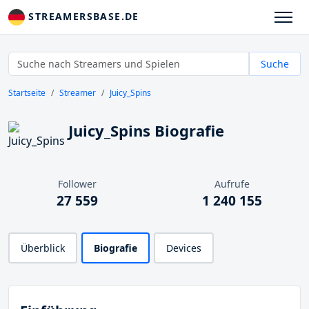
STREAMERSBASE.DE
Suche
Startseite
Streamer
Juicy_Spins
Juicy_Spins Biografie
Follower
Aufrufe
27 559
1 240 155
Überblick
Biografie
Devices