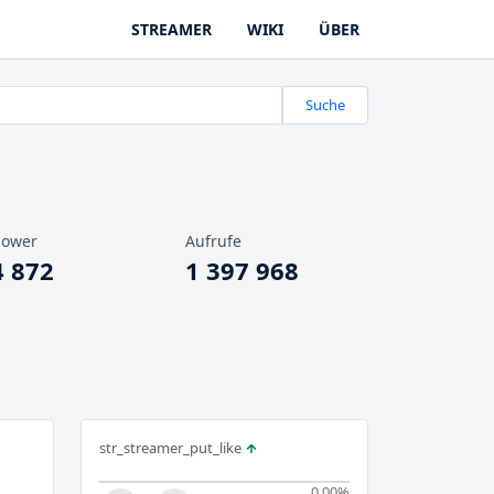
STREAMER
WIKI
ÜBER
Suche
lower
Aufrufe
4 872
1 397 968
str_streamer_put_like
0.00
%