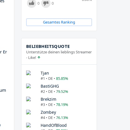
nes
0
0
Gesamtes Ranking
BELIEBHEITSQUOTE
r Er
Unterstütze deinen lieblings Streamer
- Like!
Tjan
#1 • DE •
85.85%
BastiGHG
 zum
#2 • DE •
79.52%
Brekzim
#3 • DE •
78.19%
Zombey
#4 • DE •
76.13%
n
HandOfBlood