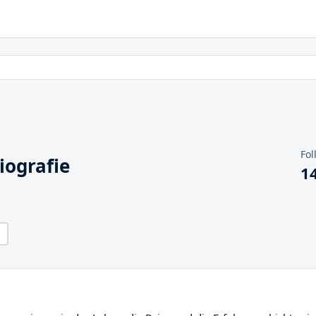
Fol
iografie
1