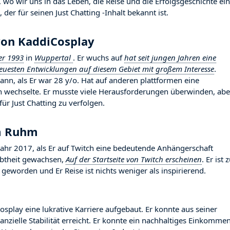
wo wir uns in das Leben, die Reise und die Erfolgsgeschichte ei
der für seinen Just Chatting -Inhalt bekannt ist.
von KaddiCosplay
er 1993
in
Wuppertal
. Er wuchs auf
hat seit jungen Jahren eine
neuesten Entwicklungen auf diesem Gebiet mit großem Interesse
.
ann, als Er war 28 y/o. Hat auf anderen plattformen eine
h wechselte. Er musste viele Herausforderungen überwinden, abe
ür Just Chatting zu verfolgen.
m Ruhm
r 2017, als Er auf Twitch eine bedeutende Anhängerschaft
iebtheit gewachsen,
Auf der Startseite von Twitch erscheinen
. Er ist
geworden und Er Reise ist nichts weniger als inspirierend.
osplay eine lukrative Karriere aufgebaut. Er konnte aus seiner
nzielle Stabilität erreicht. Er konnte ein nachhaltiges Einkomme