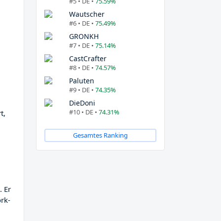
#5 • DE •
75.59%
Wautscher
#6 • DE •
75.49%
GRONKH
#7 • DE •
75.14%
CastCrafter
#8 • DE •
74.57%
Paluten
#9 • DE •
74.35%
DieDoni
#10 • DE •
74.31%
t,
Gesamtes Ranking
. Er
rk-