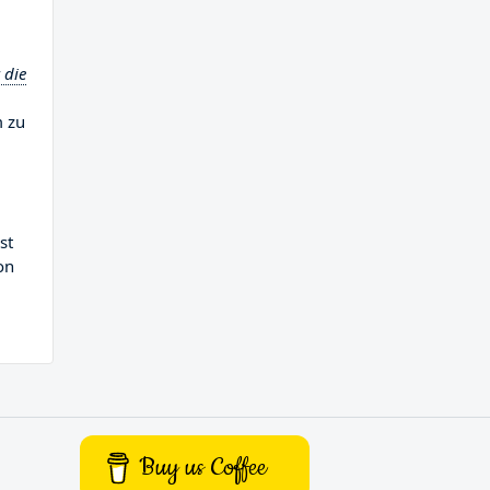
 die
m zu
st
on
Buy us Coffee