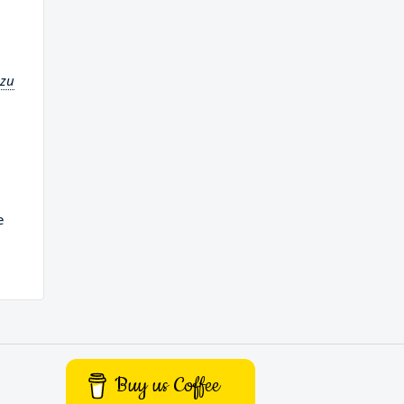
 zu
u
e
Buy us Coffee