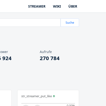
STREAMER
WIKI
ÜBER
Suche
lower
Aufrufe
6 924
270 784
str_streamer_put_like
0.00
%