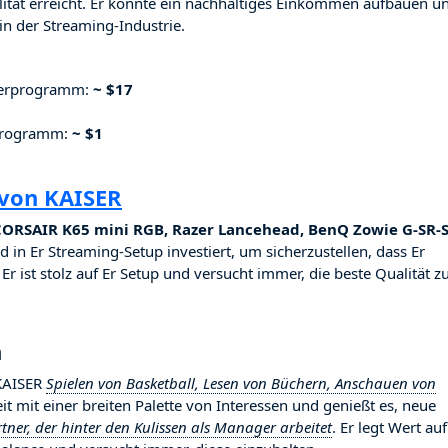
ilität erreicht. Er konnte ein nachhaltiges Einkommen aufbauen u
n der Streaming-Industrie.
nerprogramm:
~ $17
rprogramm:
~ $1
 von KAISER
 CORSAIR K65 mini RGB, Razer Lancehead, BenQ Zowie G-SR-S
ld in Er Streaming-Setup investiert, um sicherzustellen, dass Er
r ist stolz auf Er Setup und versucht immer, die beste Qualität z
n
 KAISER
Spielen von Basketball, Lesen von Büchern, Anschauen von
keit mit einer breiten Palette von Interessen und genießt es, neue
tner, der hinter den Kulissen als Manager arbeitet
. Er legt Wert auf