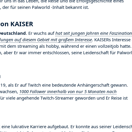
 uns in das Leben, die Reise und die Erfolgsgeschichte eines
der für seinen Palworld -Inhalt bekannt ist.
von KAISER
Deutschland
. Er wuchs auf
hat seit jungen Jahren eine Faszination
klungen auf diesem Gebiet mit großem Interesse
. KAISERs Interesse
mit dem streaming als hobby, während er einen vollzeitjob hatte.
 aber Er war immer entschlossen, seine Leidenschaft für Palwor
m
, als Er auf Twitch eine bedeutende Anhängerschaft gewann.
gewachsen,
1000 Follower innerhalb von nur 5 Monaten nach
d für viele angehende Twitch-Streamer geworden und Er Reise ist
 eine lukrative Karriere aufgebaut. Er konnte aus seiner Leidensc