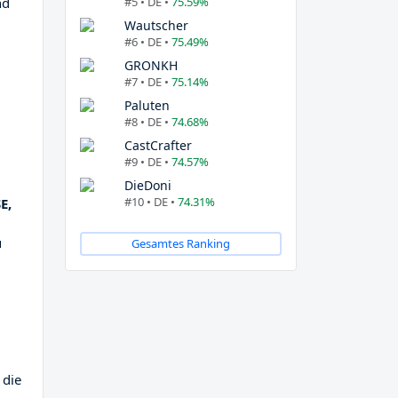
#5 • DE •
75.59%
nd
Wautscher
#6 • DE •
75.49%
GRONKH
#7 • DE •
75.14%
Paluten
#8 • DE •
74.68%
CastCrafter
#9 • DE •
74.57%
DieDoni
#10 • DE •
74.31%
E,
u
Gesamtes Ranking
 die