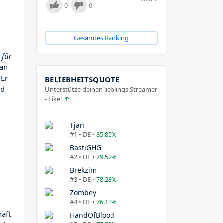
0
0
Gesamtes Ranking
 für
 an
 Er
BELIEBHEITSQUOTE
ld
Unterstütze deinen lieblings Streamer
- Like!
Tjan
#1 • DE •
85.85%
BastiGHG
#2 • DE •
79.52%
Brekzim
#3 • DE •
78.28%
Zombey
#4 • DE •
76.13%
haft
HandOfBlood