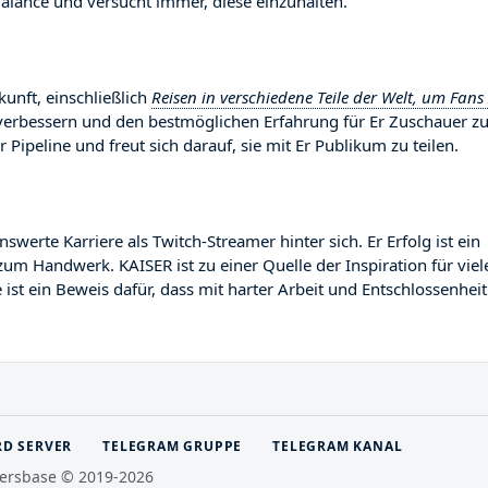
lance und versucht immer, diese einzuhalten.
kunft, einschließlich
Reisen in verschiedene Teile der Welt, um Fans
u verbessern und den bestmöglichen Erfahrung für Er Zuschauer z
r Pipeline und freut sich darauf, sie mit Er Publikum zu teilen.
rte Karriere als Twitch-Streamer hinter sich. Er Erfolg ist ein
zum Handwerk. KAISER ist zu einer Quelle der Inspiration für viel
st ein Beweis dafür, dass mit harter Arbeit und Entschlossenheit
RD SERVER
TELEGRAM GRUPPE
TELEGRAM KANAL
ersbase © 2019-2026