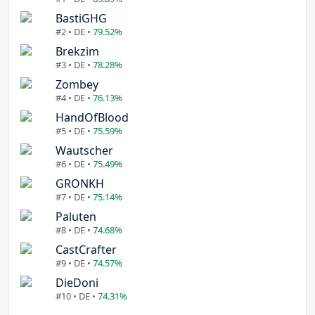
BastiGHG
#2 • DE •
79.52%
Brekzim
#3 • DE •
78.28%
Zombey
#4 • DE •
76.13%
HandOfBlood
#5 • DE •
75.59%
Wautscher
#6 • DE •
75.49%
GRONKH
#7 • DE •
75.14%
Paluten
#8 • DE •
74.68%
CastCrafter
#9 • DE •
74.57%
DieDoni
#10 • DE •
74.31%