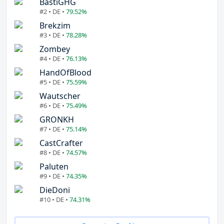
BastiGHG
#2 • DE •
79.52%
Brekzim
#3 • DE •
78.28%
Zombey
#4 • DE •
76.13%
HandOfBlood
#5 • DE •
75.59%
Wautscher
#6 • DE •
75.49%
GRONKH
#7 • DE •
75.14%
CastCrafter
#8 • DE •
74.57%
Paluten
#9 • DE •
74.35%
DieDoni
#10 • DE •
74.31%