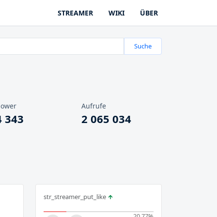
STREAMER
WIKI
ÜBER
Suche
lower
Aufrufe
4 343
2 065 034
str_streamer_put_like
20.77
%