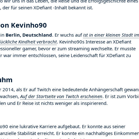
wir uns in das Leben, die Reise und die Erfolgsgeschichte eines
der für seinen XDefiant -Inhalt bekannt ist.
von Kevinho90
in
Berlin, Deutschland
. Er wuchs auf
ist in einer kleinen Stadt i
ückliche Kindheit verbracht
. Kevinho90s Interesse an XDefiant
fessioneller gamer, bevor er zum streaming wechselte. Er musste
 war immer entschlossen, seine Leidenschaft für XDefiant zu
Ruhm
014, als Er auf Twitch eine bedeutende Anhängerschaft gewan
gewachsen,
Auf der Startseite von Twitch erscheinen
. Er ist zum Vorbi
 und Er Reise ist nichts weniger als inspirierend.
o90 eine lukrative Karriere aufgebaut. Er konnte aus seiner
nzielle Stabilität erreicht. Er konnte ein nachhaltiges Einkomme