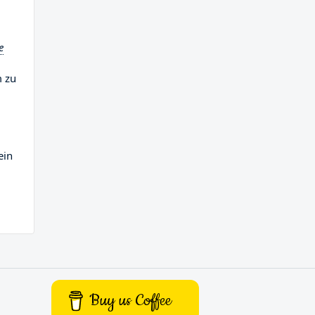
e
m zu
ein
Buy us Coffee