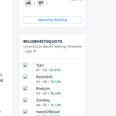
2
1
Gesamtes Ranking
m
BELIEBHEITSQUOTE
Unterstütze deinen lieblings Streamer
- Like!
Tjan
#1 • DE •
85.85%
n.
BastiGHG
ld
#2 • DE •
79.52%
Brekzim
#3 • DE •
78.28%
Zombey
#4 • DE •
76.13%
n
HandOfBlood