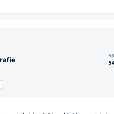
Fol
rafie
5