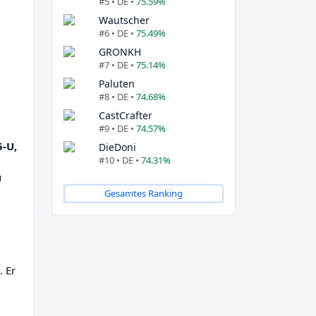
#5 • DE •
75.59%
Wautscher
#6 • DE •
75.49%
GRONKH
#7 • DE •
75.14%
Paluten
#8 • DE •
74.68%
CastCrafter
#9 • DE •
74.57%
5-U,
DieDoni
#10 • DE •
74.31%
u
Gesamtes Ranking
. Er