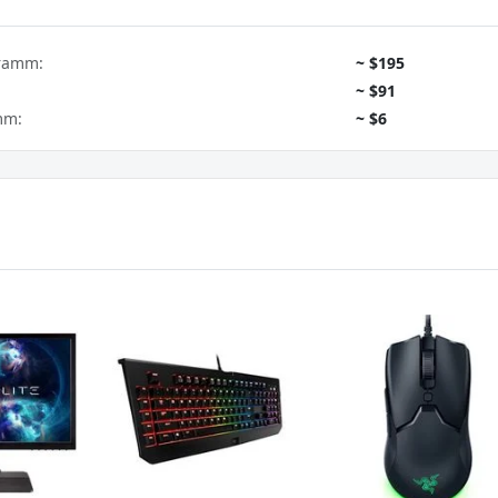
gramm:
~ $195
~ $91
mm:
~ $6