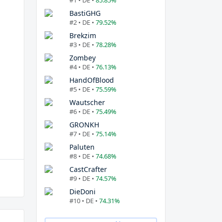
#1 • DE •
85.85%
BastiGHG
#2 • DE •
79.52%
Brekzim
#3 • DE •
78.28%
Zombey
#4 • DE •
76.13%
HandOfBlood
#5 • DE •
75.59%
Wautscher
#6 • DE •
75.49%
GRONKH
#7 • DE •
75.14%
Paluten
#8 • DE •
74.68%
CastCrafter
#9 • DE •
74.57%
DieDoni
#10 • DE •
74.31%