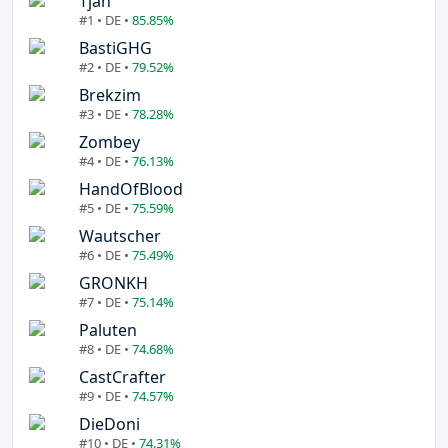
Tjan
#1 • DE •
85.85%
BastiGHG
#2 • DE •
79.52%
Brekzim
#3 • DE •
78.28%
Zombey
#4 • DE •
76.13%
HandOfBlood
#5 • DE •
75.59%
Wautscher
#6 • DE •
75.49%
GRONKH
#7 • DE •
75.14%
Paluten
#8 • DE •
74.68%
CastCrafter
#9 • DE •
74.57%
DieDoni
#10 • DE •
74.31%