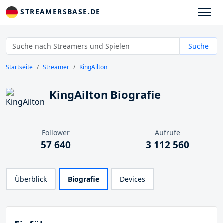
STREAMERSBASE.DE
Suche
Startseite
Streamer
KingAilton
KingAilton Biografie
Follower
Aufrufe
57 640
3 112 560
Überblick
Biografie
Devices