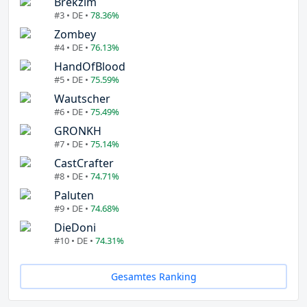
Brekzim
#3 • DE •
78.36%
Zombey
#4 • DE •
76.13%
HandOfBlood
#5 • DE •
75.59%
Wautscher
#6 • DE •
75.49%
GRONKH
#7 • DE •
75.14%
CastCrafter
#8 • DE •
74.71%
Paluten
#9 • DE •
74.68%
DieDoni
#10 • DE •
74.31%
Gesamtes Ranking