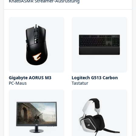
KnattiASMR Streamer-Ausrüstung
Gigabyte AORUS M3
Logitech G513 Carbon
PC-Maus
Tastatur