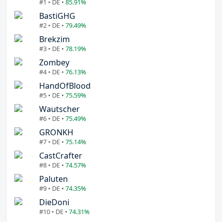
#1 • DE •
85.91%
BastiGHG
#2 • DE •
79.49%
Brekzim
#3 • DE •
78.19%
Zombey
#4 • DE •
76.13%
HandOfBlood
#5 • DE •
75.59%
Wautscher
#6 • DE •
75.49%
GRONKH
#7 • DE •
75.14%
CastCrafter
#8 • DE •
74.57%
Paluten
#9 • DE •
74.35%
DieDoni
#10 • DE •
74.31%