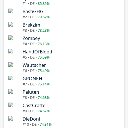
#1 • DE •
85.85%
BastiGHG
#2 • DE •
79.52%
Brekzim
#3 • DE •
78.28%
Zombey
#4 • DE •
76.13%
HandOfBlood
#5 • DE •
75.59%
Wautscher
#6 • DE •
75.49%
GRONKH
#7 • DE •
75.14%
Paluten
#8 • DE •
74.68%
CastCrafter
#9 • DE •
74.57%
DieDoni
#10 • DE •
74.31%