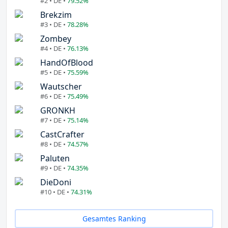
#2 • DE •
79.52%
Brekzim
#3 • DE •
78.28%
Zombey
#4 • DE •
76.13%
HandOfBlood
#5 • DE •
75.59%
Wautscher
#6 • DE •
75.49%
GRONKH
#7 • DE •
75.14%
CastCrafter
#8 • DE •
74.57%
Paluten
#9 • DE •
74.35%
DieDoni
#10 • DE •
74.31%
Gesamtes Ranking