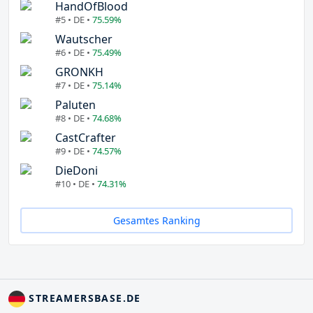
HandOfBlood
#5 • DE •
75.59%
Wautscher
#6 • DE •
75.49%
GRONKH
#7 • DE •
75.14%
Paluten
#8 • DE •
74.68%
CastCrafter
#9 • DE •
74.57%
DieDoni
#10 • DE •
74.31%
Gesamtes Ranking
STREAMERSBASE.DE