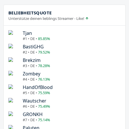
BELIEBHEITSQUOTE
Unterstütze deinen lieblings Streamer - Like!
Tjan
#1 • DE •
85.85%
BastiGHG
#2 • DE •
79.52%
Brekzim
#3 • DE •
78.28%
Zombey
#4 • DE •
76.13%
HandOfBlood
#5 • DE •
75.59%
Wautscher
#6 • DE •
75.49%
GRONKH
#7 • DE •
75.14%
Paluten