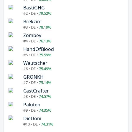
BastiGHG
#2 • DE •
79.52%
Brekzim
#3 • DE •
78.19%
Zombey
#4 • DE •
76.13%
HandOfBlood
#5 • DE •
75.59%
Wautscher
#6 • DE •
75.49%
GRONKH
#7 • DE •
75.14%
CastCrafter
#8 • DE •
74.57%
Paluten
#9 • DE •
74.35%
DieDoni
#10 • DE •
74.31%