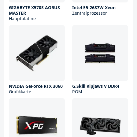
GIGABYTE X570S AORUS
Intel E5-2687W Xeon
MASTER
Zentralprozessor
Hauptplatine
NVIDIA GeForce RTX 3060
G.Skill Ripjaws V DDR4
Grafikkarte
ROM