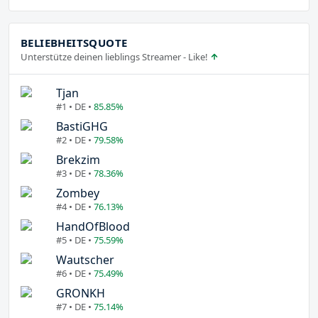
BELIEBHEITSQUOTE
Unterstütze deinen lieblings Streamer - Like!
Tjan
#1 • DE •
85.85%
BastiGHG
#2 • DE •
79.58%
Brekzim
#3 • DE •
78.36%
Zombey
#4 • DE •
76.13%
HandOfBlood
#5 • DE •
75.59%
Wautscher
#6 • DE •
75.49%
GRONKH
#7 • DE •
75.14%