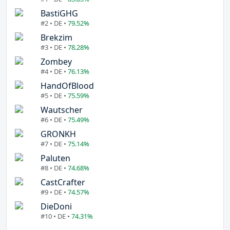
BastiGHG
#2 • DE •
79.52%
Brekzim
#3 • DE •
78.28%
Zombey
#4 • DE •
76.13%
HandOfBlood
#5 • DE •
75.59%
Wautscher
#6 • DE •
75.49%
GRONKH
#7 • DE •
75.14%
Paluten
#8 • DE •
74.68%
CastCrafter
#9 • DE •
74.57%
DieDoni
#10 • DE •
74.31%