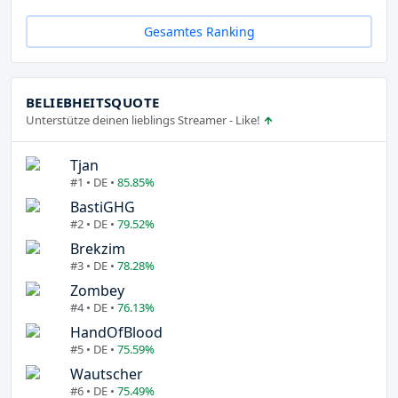
Gesamtes Ranking
BELIEBHEITSQUOTE
Unterstütze deinen lieblings Streamer - Like!
Tjan
#1 • DE •
85.85%
BastiGHG
#2 • DE •
79.52%
Brekzim
#3 • DE •
78.28%
Zombey
#4 • DE •
76.13%
HandOfBlood
#5 • DE •
75.59%
Wautscher
#6 • DE •
75.49%