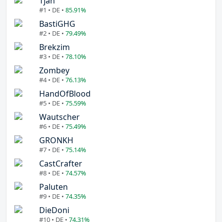
Tjan
#1 • DE •
85.91%
BastiGHG
#2 • DE •
79.49%
Brekzim
#3 • DE •
78.10%
Zombey
#4 • DE •
76.13%
HandOfBlood
#5 • DE •
75.59%
Wautscher
#6 • DE •
75.49%
GRONKH
#7 • DE •
75.14%
CastCrafter
#8 • DE •
74.57%
Paluten
#9 • DE •
74.35%
DieDoni
#10 • DE •
74.31%