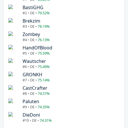
BastiGHG
#2 • DE •
79.52%
Brekzim
#3 • DE •
78.19%
Zombey
#4 • DE •
76.13%
HandOfBlood
#5 • DE •
75.59%
Wautscher
#6 • DE •
75.49%
GRONKH
#7 • DE •
75.14%
CastCrafter
#8 • DE •
74.57%
Paluten
#9 • DE •
74.35%
DieDoni
#10 • DE •
74.31%