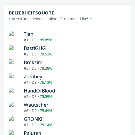
BELIEBHEITSQUOTE
Unterstütze deinen lieblings Streamer - Like!
Tjan
#1 • DE •
85.85%
BastiGHG
#2 • DE •
79.52%
Brekzim
#3 • DE •
78.28%
Zombey
#4 • DE •
76.13%
HandOfBlood
#5 • DE •
75.59%
Wautscher
#6 • DE •
75.49%
GRONKH
#7 • DE •
75.14%
Paluten