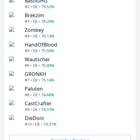
BastiGHG
#2 • DE •
79.52%
Brekzim
#3 • DE •
78.28%
Zombey
#4 • DE •
76.13%
HandOfBlood
#5 • DE •
75.59%
Wautscher
#6 • DE •
75.49%
GRONKH
#7 • DE •
75.14%
Paluten
#8 • DE •
74.68%
CastCrafter
#9 • DE •
74.57%
DieDoni
#10 • DE •
74.31%