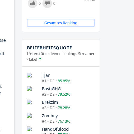
0
0
Gesamtes Ranking
sse
BELIEBHEITSQUOTE
aft
Unterstütze deinen lieblings Streamer
- Like!
Tjan
#1 • DE •
85.85%
n.
BastiGHG
m
#2 • DE •
79.52%
Brekzim
#3 • DE •
78.28%
Zombey
#4 • DE •
76.13%
n
HandOfBlood