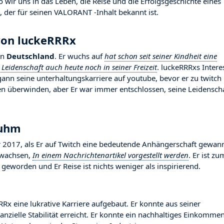
wir uns in das Leben, die Reise und die Erfolgsgeschichte eines
, der für seinen VALORANT -Inhalt bekannt ist.
von luckeRRRx
in
Deutschland
. Er wuchs auf
hat schon seit seiner Kindheit eine
 Leidenschaft auch heute noch in seiner Freizeit
. luckeRRRxs Intere
nn seine unterhaltungskarriere auf youtube, bevor er zu twitch
en überwinden, aber Er war immer entschlossen, seine Leidensch
Ruhm
017, als Er auf Twitch eine bedeutende Anhängerschaft gewan
gewachsen,
In einem Nachrichtenartikel vorgestellt werden
. Er ist zu
geworden und Er Reise ist nichts weniger als inspirierend.
RRx eine lukrative Karriere aufgebaut. Er konnte aus seiner
nzielle Stabilität erreicht. Er konnte ein nachhaltiges Einkomme