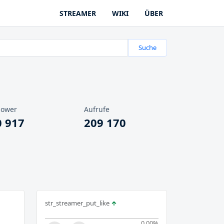
STREAMER
WIKI
ÜBER
Suche
lower
Aufrufe
0 917
209 170
str_streamer_put_like
0.00
%