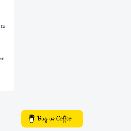
 zu
ein
Buy us Coffee