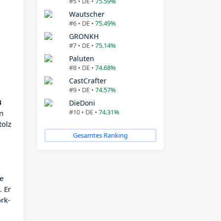
#5 • DE •
75.59%
Wautscher
#6 • DE •
75.49%
GRONKH
#7 • DE •
75.14%
Paluten
#8 • DE •
74.68%
CastCrafter
#9 • DE •
74.57%
B
DieDoni
#10 • DE •
74.31%
in
tolz
Gesamtes Ranking
ne
. Er
rk-