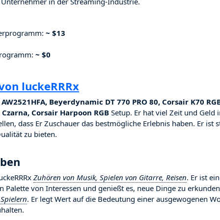
Unternehmer in der Streaming-Industrie.
nerprogramm:
~ $13
rprogramm:
~ $0
 von luckeRRRx
e AW2521HFA, Beyerdynamic DT 770 PRO 80, Corsair K70 RG
L Czarna, Corsair Harpoon RGB
Setup. Er hat viel Zeit und Geld 
llen, dass Er Zuschauer das bestmögliche Erlebnis haben. Er ist s
alität zu bieten.
eben
 luckeRRRx
Zuhören von Musik, Spielen von Gitarre, Reisen
. Er ist ei
ten Palette von Interessen und genießt es, neue Dinge zu erkunden
Spielern
. Er legt Wert auf die Bedeutung einer ausgewogenen Wo
halten.