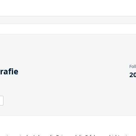
Fol
rafie
2