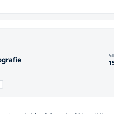
Fol
grafie
1