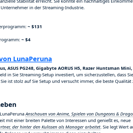
nzielle Stabilität erreicht. Sie konnte ein nachhaltiges Einkomm
Unternehmer in der Streaming-Industrie.
nerprogramm:
~ $131
rprogramm:
~ $4
 von LunaPeruna
us, ASUS PG248, Gigabyte AORUS H5, Razer Huntsman Mini,
Geld in Sie Streaming-Setup investiert, um sicherzustellen, dass Si
ie ist stolz auf Sie Setup und versucht immer, die beste Qualität
Leben
t LunaPeruna
Anschauen von Anime, Spielen von Dungeons & Drago
keit mit einer breiten Palette von Interessen und genießt es, neue
rtner, der hinter den Kulissen als Manager arbeitet
. Sie legt Wert a