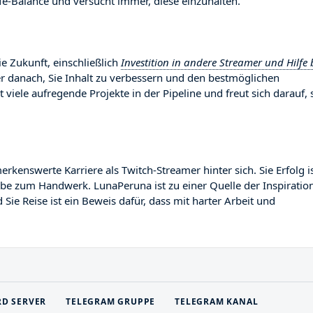
-Balance und versucht immer, diese einzuhalten.
e Zukunft, einschließlich
Investition in andere Streamer und Hilfe 
er danach, Sie Inhalt zu verbessern und den bestmöglichen
 viele aufregende Projekte in der Pipeline und freut sich darauf, 
nswerte Karriere als Twitch-Streamer hinter sich. Sie Erfolg i
gabe zum Handwerk. LunaPeruna ist zu einer Quelle der Inspiratio
ie Reise ist ein Beweis dafür, dass mit harter Arbeit und
RD SERVER
TELEGRAM GRUPPE
TELEGRAM KANAL