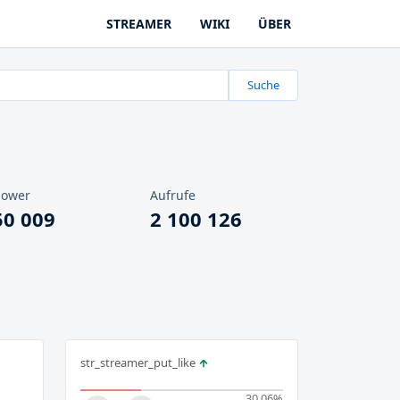
STREAMER
WIKI
ÜBER
Suche
lower
Aufrufe
50 009
2 100 126
str_streamer_put_like
30.06
%