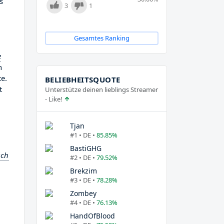
s
3
1
Gesamtes Ranking
e
n
te.
BELIEBHEITSQUOTE
t
Unterstütze deinen lieblings Streamer
- Like!
Tjan
#1 • DE •
85.85%
BastiGHG
ach
#2 • DE •
79.52%
Brekzim
#3 • DE •
78.28%
Zombey
#4 • DE •
76.13%
HandOfBlood