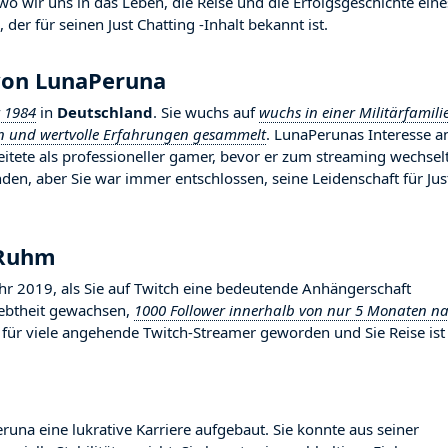
 wir uns in das Leben, die Reise und die Erfolgsgeschichte eine
der für seinen Just Chatting -Inhalt bekannt ist.
von LunaPeruna
 1984
in
Deutschland
. Sie wuchs auf
wuchs in einer Militärfamili
en und wertvolle Erfahrungen gesammelt
. LunaPerunas Interesse a
beitete als professioneller gamer, bevor er zum streaming wechsel
en, aber Sie war immer entschlossen, seine Leidenschaft für Jus
 Ruhm
2019, als Sie auf Twitch eine bedeutende Anhängerschaft
liebtheit gewachsen,
1000 Follower innerhalb von nur 5 Monaten n
ld für viele angehende Twitch-Streamer geworden und Sie Reise ist
runa eine lukrative Karriere aufgebaut. Sie konnte aus seiner