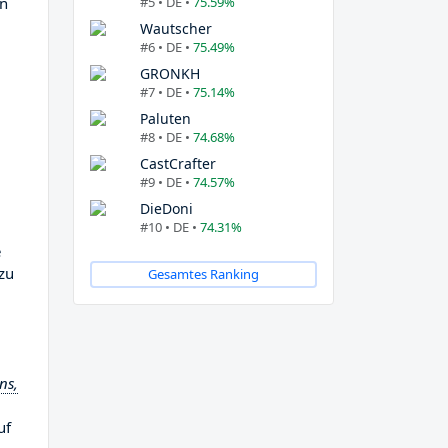
#5 • DE •
75.59%
en
Wautscher
#6 • DE •
75.49%
GRONKH
#7 • DE •
75.14%
Paluten
#8 • DE •
74.68%
CastCrafter
#9 • DE •
74.57%
DieDoni
#10 • DE •
74.31%
e
 zu
Gesamtes Ranking
ns,
uf