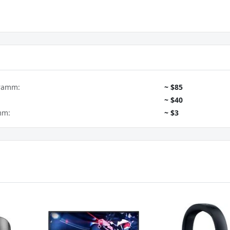
gramm:
~ $85
~ $40
mm:
~ $3