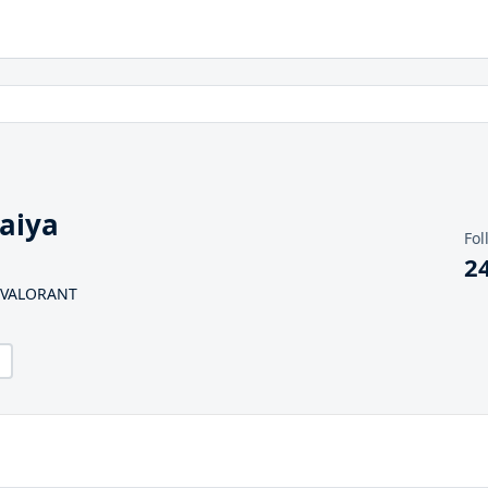
aiya
Fol
2
4 VALORANT