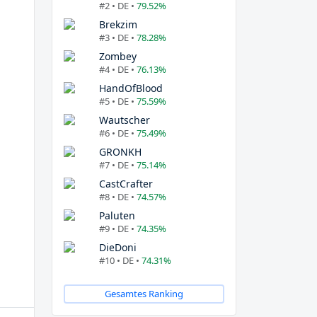
#2 • DE •
79.52%
Brekzim
#3 • DE •
78.28%
Zombey
#4 • DE •
76.13%
HandOfBlood
#5 • DE •
75.59%
Wautscher
#6 • DE •
75.49%
GRONKH
#7 • DE •
75.14%
CastCrafter
#8 • DE •
74.57%
Paluten
#9 • DE •
74.35%
DieDoni
#10 • DE •
74.31%
Gesamtes Ranking