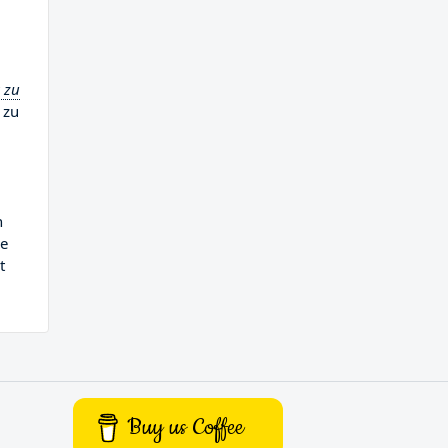
s zu
 zu
n
le
t
Buy us Coffee