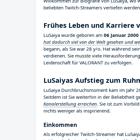
Willkommen zur Biografie von LuSaiya, wo wi
beliebten Twitch-Streamers vertiefen werden
Frühes Leben und Karriere 
LuSaiya wurde geboren am
06 Januar 2000
hat dadurch viel von der Welt gesehen und w
begann, als Sie war 28 y/o. Hat während se
verdienen. Sie musste viele Herausforderun
Leidenschaft für VALORANT zu verfolgen.
LuSaiyas Aufstieg zum Ruh
LuSaiya Durchbruchsmoment kam im Jahr 202
Seitdem ist Sie weiterhin in der Beliebtheit
Kanalerstellung erreichen
. Sie ist zum Vorbi
nichts weniger als inspirierend.
Einkommen
Als erfolgreicher Twitch-Streamer hat LuSaiya