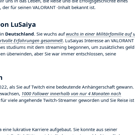
r uns in das Leben, die Reise und die Erfolgsgeschichte eines
, der für seinen VALORANT -Inhalt bekannt ist.
von LuSaiya
in
Deutschland
. Sie wuchs auf
wuchs in einer Militärfamilie auf 
ertvolle Erfahrungen gesammelt
. LuSaiyas Interesse an VALORANT
ines studiums mit dem streaming begonnen, um zusätzliches geld
gen überwinden, aber Sie war immer entschlossen, seine
m
2, als Sie auf Twitch eine bedeutende Anhängerschaft gewann.
 gewachsen,
1000 Follower innerhalb von nur 4 Monaten nach
ld für viele angehende Twitch-Streamer geworden und Sie Reise ist
 eine lukrative Karriere aufgebaut. Sie konnte aus seiner