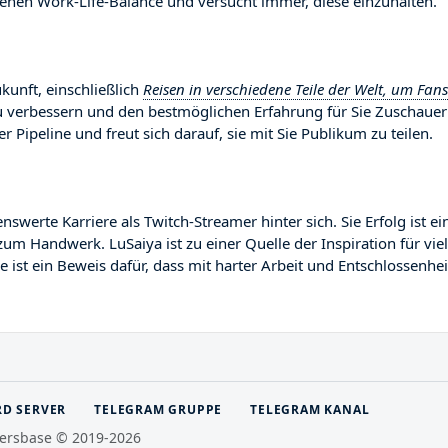
enen Work-Life-Balance und versucht immer, diese einzuhalten.
kunft, einschließlich
Reisen in verschiedene Teile der Welt, um Fan
 zu verbessern und den bestmöglichen Erfahrung für Sie Zuschauer
er Pipeline und freut sich darauf, sie mit Sie Publikum zu teilen.
erte Karriere als Twitch-Streamer hinter sich. Sie Erfolg ist ei
zum Handwerk. LuSaiya ist zu einer Quelle der Inspiration für vie
ist ein Beweis dafür, dass mit harter Arbeit und Entschlossenhei
RD SERVER
TELEGRAM GRUPPE
TELEGRAM KANAL
ersbase © 2019-2026