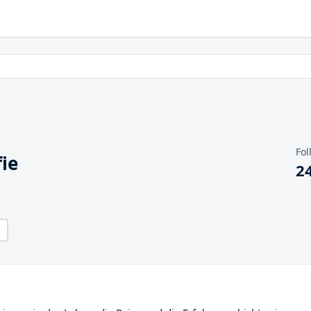
Fol
ie
2