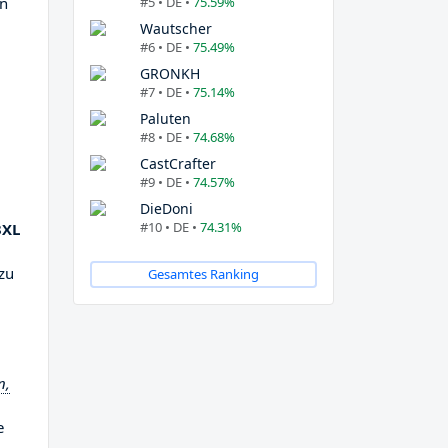
#5 • DE •
75.59%
en
Wautscher
#6 • DE •
75.49%
GRONKH
#7 • DE •
75.14%
Paluten
#8 • DE •
74.68%
CastCrafter
#9 • DE •
74.57%
DieDoni
#10 • DE •
74.31%
3XL
 zu
Gesamtes Ranking
n,
e