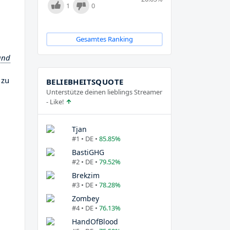
1
0
Gesamtes Ranking
und
 zu
BELIEBHEITSQUOTE
Unterstütze deinen lieblings Streamer
- Like!
Tjan
#1 • DE •
85.85%
BastiGHG
#2 • DE •
79.52%
Brekzim
#3 • DE •
78.28%
Zombey
#4 • DE •
76.13%
HandOfBlood