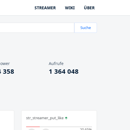
STREAMER
WIKI
ÜBER
Suche
lower
Aufrufe
4 358
1 364 048
str_streamer_put_like
20.65
%