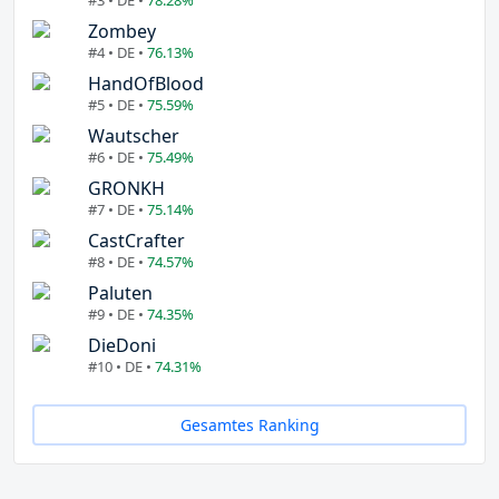
Zombey
#4 • DE •
76.13%
HandOfBlood
#5 • DE •
75.59%
Wautscher
#6 • DE •
75.49%
GRONKH
#7 • DE •
75.14%
CastCrafter
#8 • DE •
74.57%
Paluten
#9 • DE •
74.35%
DieDoni
#10 • DE •
74.31%
Gesamtes Ranking