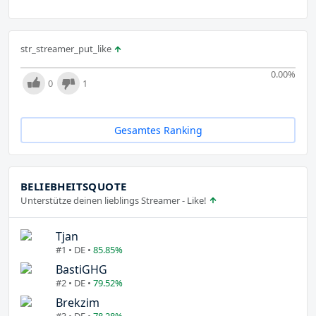
str_streamer_put_like
0.00
%
0
1
Gesamtes Ranking
BELIEBHEITSQUOTE
Unterstütze deinen lieblings Streamer - Like!
Tjan
#1 • DE •
85.85%
BastiGHG
#2 • DE •
79.52%
Brekzim
#3 • DE •
78.28%